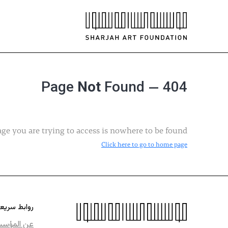
Not
Found
404 — Page
age you are trying to access is nowhere to be found.
Click here to go to home page
روابط سريع
عن المؤس