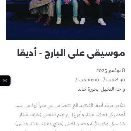
موسيقى على البارج - أديقا
8 نوفمبر 2025
8:30 مساءًً - 10:00 مساءً
واحة النخيل، بحيرة خالد
تتكون فرقة أديقا الثلاثية، التي تتخذ من دبي مقراً لها، من سِيد
أحمد زكي (عازف غيتار وأورغ)، إبراهيم التجاني (عازف غيتار
كلاسيكي وكهربائي)، وحسن الجيلي (منتج وعازف غيتار وباس).