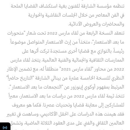
تنظمه مؤسسة الشارقة للفنون بغية استكشاف القضايا الملحة
في الفن المعاصر من خلال الجلسات النقاشية والحوارية
والمحاضرات والعروض الأدائية.
تنعقد النسخة الرابعة من لقاء مارس 2022 تحت شعار "متحورات
ما بعد الاستعمار"، متخذاً من إرث الاستعمار المتواصل موضوعاً
رئيساً، بالتوازي مع قضايا أخرى مستجدة تركت أثرها على
الممارسات الثقافية والجمالية والفنية العالمية. يتخذ لقاء مارس
2022 من محاور "لقاء مارس 2021" منطلقاً له، مع تضمين الإطار
النظري للنسخة الخامسة عشرة من بينالي الشارقة "التاريخ حاضراً"
المرتبط بمفهوم أوكوي إينوزور عن "التجمعات ما بعد الاستعمار ".
تتخذ ثيمة لقاء مارس 2022 من دراسات ما بعد الاستعمار، معبراً
للمشاركين إلى معاينة قضايا وتحديات عصرنا. فكما هو معروف
فقد هيمنت هذه الدراسات على الحقل الأكاديمي، وساهمت في تغيير
العالمين الثقافي والفني على مدى العقود الثلاثة الماضية، وتشمل