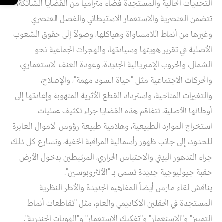
التحديات الحالية والمستجدة فضاء مترامياً من القضايا الشائكة،
تتضمن العنصرية والاستعمار الاستيطاني والفصل العنصري
وغيرها من أنماط اللامساواة وهياكلها، وصولاً إلى حقوق الشعوب
الأصلية في تقرير هويتها وسيادتها، والهجرات الجماعية نحو
الشمال، والحروب الإمبريالية الجديدة، وعودة العنف الاستعماري،
والحركات الاجتماعية مثل "حياة السود مهمة"، والإصلاح،
والتغيرات المناخية، واسترداد القطع الأثرية المنهوبة وإعادتها إلى
أوطانها الأصلية. تتفاقم هذه القضايا جراء تكثيف عمليات
استخراج الموارد الطبيعية، وهلامية طبيعة رؤوس الأموال العابرة
للحدود، إلى جانب ظهور رأسمالية المراقبة الخفية، وتسارع كل ذلك
جراء التدهور البيئي والاحتباس الحراري، المرتبطين بدخول الأرض
حقبة جيوليوجية جديدة تسمى بـ "الأنثروبوسين".
يناقش لقاء مارس أيضاً المفاهيم الجديدة والأطر النظرية
المستجدة في الحقلين الأكاديمي والعام، مثل "تقاطعات أنماط
التمييز" و"الاستعمار" و"تفكيك الاستعمار" و"الهويات الجندرية".