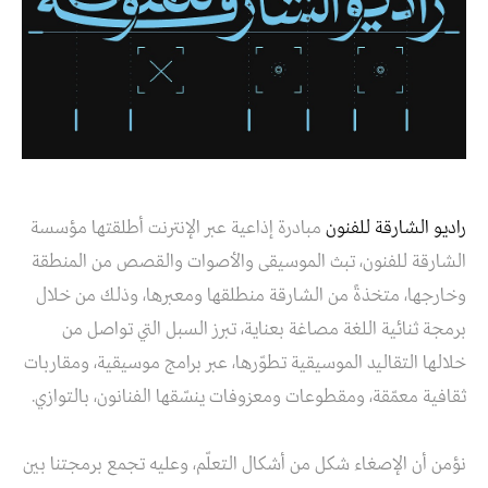
راديو الشارقة للفنون
مبادرة إذاعية عبر الإنترنت أطلقتها مؤسسة
الشارقة للفنون، تبث الموسيقى والأصوات والقصص من المنطقة
وخارجها، متخذةً من الشارقة منطلقها ومعبرها، وذلك من خلال
برمجة ثنائية اللغة مصاغة بعناية، تبرز السبل التي تواصل من
خلالها التقاليد الموسيقية تطوّرها، عبر برامج موسيقية، ومقاربات
ثقافية معمّقة، ومقطوعات ومعزوفات ينسّقها الفنانون، بالتوازي.
نؤمن أن الإصغاء شكل من أشكال التعلّم، وعليه تجمع برمجتنا بين