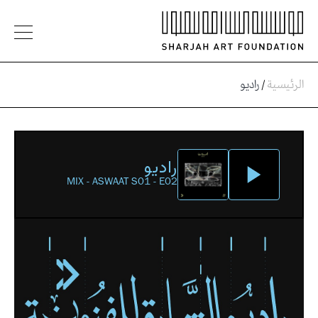
الرئيسية
/
راديو
راديو
MIX - ASWAAT S01 - E02