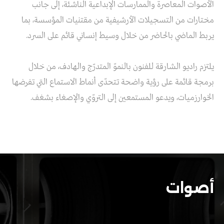
الأصوات المعاصرة والممارسات الإبداعية الناشئة، إلى جانب
مختارات من التسجيلات الأرشيفية من مقتنيات المؤسسة، بما
يربط الماضي بالحاضر من خلال وسيط إنساني قائم على السرد.
يلتزم راديو الشارقة للفنون بالنموّ المتدرّج والهادف، من خلال
برمجة قائمة على رؤية واضحة تتحدّى أنماط الاستماع التي تفرضها
الخوارزميات، ويدعو المستمعين إلى التروّي والإصغاء بشغف.
أصوات