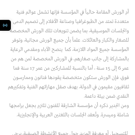
أم الورش المقامة حالياً في المؤسسة فإنها تشمل عوالم فنية
متعددة تمتد من الطبوغرافيا وصناعة الأفلام إلى تصميم الدمى
والجلسات الموسيقية، بما يضمن تنويعات تلك الورش المخصصة
للصغار والكبار والعائلات. علماً بأن جميع الورش مجانية، وتوفر
المؤسسة جميع المواد اللازمة، كما ينصح الآباء ومقدمي الرعاية
بالمشاركة إلى جانب صغارهم، في الورش المخصصة لمن هم من
عمر 6 إلى 15 سنة ، أما بالنسبة للمشاركين من عمر 17 سنة فما
فوق، فإن الورش ستكون متخصصة يقودها فنانون وممارسون
ثقافيون مقيمون في الدولة، بهدف صقل مهاراتهم الفنية وتفكيرهم
النقدي ضمن بيئة داعمة.
ومن الجدير ذكره أن مؤسسة الشارقة للفنون تلتزم بجعل برامجها
شاملة وميسرة. وتُعقد الجلسات باللغتين العربية والإنجليزية.
للتسجيل أو معرفة المزيد حول جميع الأنشطة الصيفية، يرجى