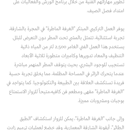
تطوير مهاراتهم الفنية من خلال برنامج الورش والفعاليات على
امتداد فصل الصيف.
يوفر العمل التركيبي المبتكر "الغرفة الماطرة" في المجرة بالشارقة،
تجربة استثنائية، تتمثل بالمشي تحت المطر دون التعرض للبلل.
يستخدم هذا العمل الفني الغامر 2,500 لتر من المياه ذاتية
التنظيف والمعاد تدويرها وكاميرات متطورة ثلاثية الأبعاد
تستجيب للوجود البشري، بحيث يتوقف المطر المنهمر مباشرة
عندما يتحرك الزائر في المساحة المظلمة، مما يخلق تجربة حسية
فريدة تستكشف العلاقة بين الطبيعة والتكنولوجيا. كما يتواجد في
"الغرفة الماطرة" مقهى ومطعم فن كافيه،متيحاً للزوار الاستمتاع
بوجبات ومشروبات مميزة.
وإلى جانب "الغرفة الماطرة"، يمكن للزوار استكشاف "الطبق
الطائر"، أيقونة الشارقة المعمارية، وقد خضع لعمليات ترميم زادت