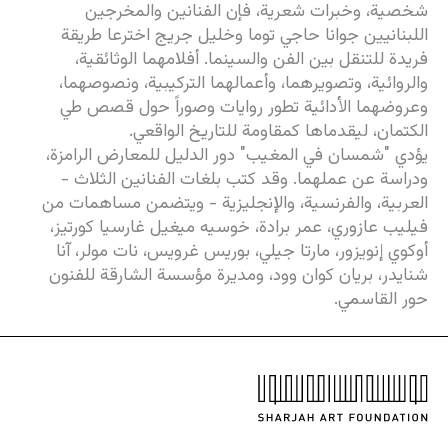
شخصية، وخبرات شعرية، فإن الفنانين والمخرجين
اللبنانيين جوانا حاجي توما وخليل جريج اخترعا طريقة
فريدة للتنقل بين الفن والسينما. أفلامهما الوثائقية،
والروائية، وتصويرهما، وأعمالهما التركيبية، ونصوصهما،
وعروضهما الأدائية تطور روايات وصوراً حول قصص طي
الكتمان، ليقدماها كمقاومة للتاريخ الواقعي.
يؤدي "شمسان في المغيب" دور الدليل للمعارض الرامزة،
ودراسة عن عملهما. وقد كتب بلغات الفنانين الثلاث -
العربية، والفرنسية، والإنجليزية - ويتضمن مساهمات من
فيليب عازوري، عمر برادة، خوسيه ميغيل غارسيا كورتيز،
أوكوي إنويزور، مارتا جيلي، بوريس غرويس، نات مولر، آنا
شنايدر، بريان كوان وود، ومديرة مؤسسة الشارقة للفنون
حور القاسمي.