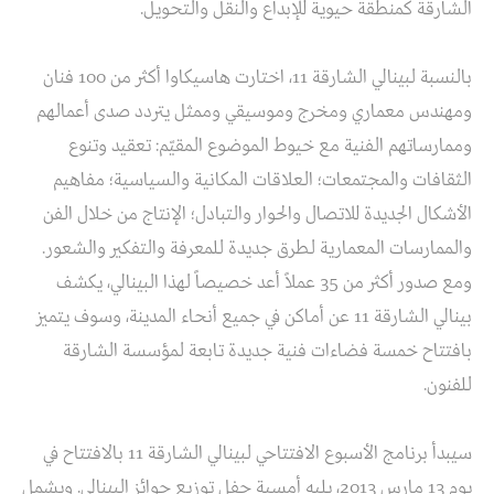
الشارقة كمنطقة حيوية للإبداع والنقل والتحويل.
بالنسبة لبينالي الشارقة 11، اختارت هاسيكاوا أكثر من 100 فنان
ومهندس معماري ومخرج وموسيقي وممثل يتردد صدى أعمالهم
وممارساتهم الفنية مع خيوط الموضوع المقيّم: تعقيد وتنوع
الثقافات والمجتمعات؛ العلاقات المكانية والسياسية؛ مفاهيم
الأشكال الجديدة للاتصال والحوار والتبادل؛ الإنتاج من خلال الفن
والممارسات المعمارية لطرق جديدة للمعرفة والتفكير والشعور.
ومع صدور أكثر من 35 عملاً أعد خصيصاً لهذا البينالي، يكشف
بينالي الشارقة 11 عن أماكن في جميع أنحاء المدينة، وسوف يتميز
بافتتاح خمسة فضاءات فنية جديدة تابعة لمؤسسة الشارقة
للفنون.
سيبدأ برنامج الأسبوع الافتتاحي لبينالي الشارقة 11 بالافتتاح في
يوم 13 مارس 2013، يليه أمسية حفل توزيع جوائز البينالي. ويشمل