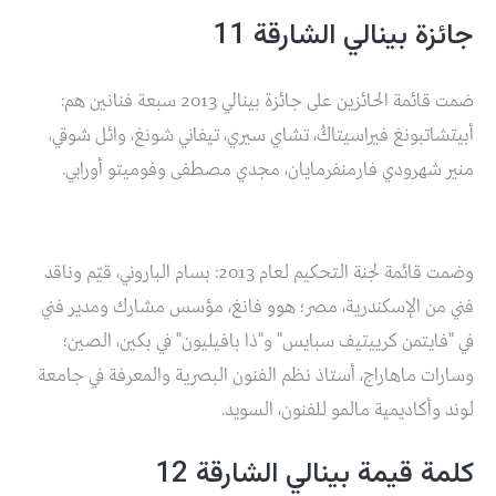
جائزة بينالي الشارقة 11
ضمت قائمة الحائزين على جائزة بينالي 2013 سبعة فنانين هم:
أبيتشاتبونغ فيراسيتاكُ، تشاي سيري، تيفاني شونغ، وائل شوقي،
منير شهرودي فارمنفرمايان، مجدي مصطفى وفوميتو أورابي.
وضمت قائمة لجنة التحكيم لعام 2013: بسام الباروني، قيّم وناقد
فني من الإسكندرية، مصر؛ هوو فانغ، مؤسس مشارك ومدير فني
في "فايتمن كرييتيف سبايس" و"ذا بافيليون" في بكين، الصين؛
وسارات ماهاراج، أستاذ نظم الفنون البصرية والمعرفة في جامعة
لوند وأكاديمية مالمو للفنون، السويد.
كلمة قيمة بينالي الشارقة 12