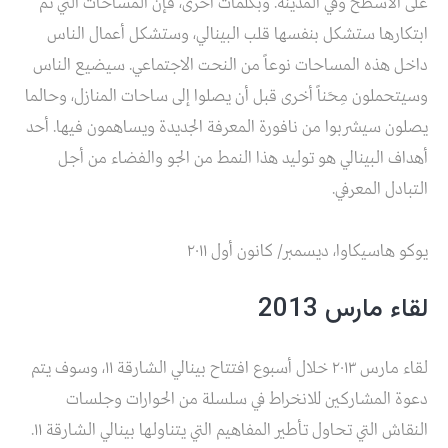
على الأسطح وفي المدينة. وبكلمات أخرى، فإن المساحات التي تم
ابتكارها ستشكل بنفسها قلب البينالي، وستشكل أعمال الناس
داخل هذه المساحات نوعاً من النحت الاجتماعي. سيضيع الناس
وسيتحملون مِحَناً أخرى قبل أن يصلوا إلى ساحات المنازل، وحالما
يصلون سيشربوا من نافورة المعرفة الجديدة ويساهمون فيها. أحد
أهداف البينالي هو توليد هذا النمط من الجو والفضاء من أجل
التبادل المعرفي.
يوكو هاسيكاوا، ديسمبر/ كانون أول ٢٠١١
لقاء مارس 2013
لقاء مارس ٢٠١٣ خلال أسبوع افتتاح بينالي الشارقة ١١، وسوف يتم
دعوة المشاركين للانخراط في سلسلة من الحوارات وجلسات
النقاش التي تحاول تأطير المفاهيم التي يتناولها بينالي الشارقة ١١.