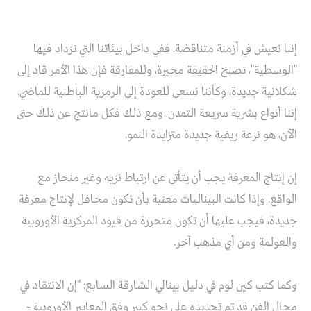
إننا نعيش في أزمنة متناقضة. ففي داخل بيئاتنا التي تزداد فيها
"الوسطية"، تصبح الحقيقة محيرة، وللمفارقة فإن هذا الأمر قاد إلى
شكلانية جديدة، وكأننا نسعى للعودة إلى الرمزية الباطنية للماضي.
إننا أنواع بشرية سريعة التمدن، ومع ذلك فكل مانتج عن ذلك حتى
الآن، هو نزعة ريفية جديدة متزايدة النمو.
إن إنتاج المعرفة يجب أن يتأتى عن ارتباط نزيه وغير منحاز مع
الواقع. وإذا كانت البيناليات معنية بأن تكون محافل لإنتاج معرفة
جديدة، فيجب عليها أن تكون متحررة من قيود المركزية الأوروبية
والعولمة ومن أي مذهب آخر.
وكما كتب كين لوم في دليل بينالي الشارقة السابع: "إن الانتقاد في
مجال الفن قد تم تحديده على نحو كبير وفق المعايير الأوروبية -