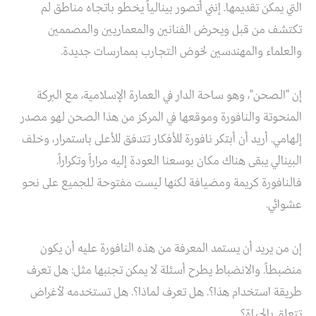
التي يمكن تقديمها. إنني أتصور بينالياً يخطو باتجاه مناطق لم
تكتشف من قبل ويحرض الفنانين والمعماريين والمصممين
والعلماء والمهندسين لخوض التجارب بممارسات جديدة.
إن "الصحن"، وهو ساحة الدار في العمارة الإسلامية، مع البركة
المنحوتة والنافورة وموقعها في المركز من هذا الصحن لهو مصدر
إلهامي. أريد أن أبتكر نافورة للأفكار تتدفق للأعلى باستمرار، وخلف
البينالي يبقى هناك مكان بوسعنا العودة إليه مراراً وتكراراً.
فالنافورة كريمة ومضيافة لكنها ليست مفتوحة للجميع على نحو
عشوائي.
إن من يريد أن يستمد المعرفة من هذه النافورة عليه أن يكون
منضبطاً. والانضباط يطرح أسئلة لا يمكن تجنبها مثل: هل تعرف
طريقة استخدام هذا؟. هل تعرف لماذا؟. هل تستخدمه لأغراض
تتعلق بالحياة؟.