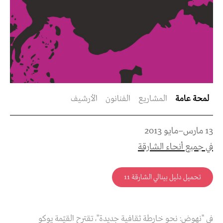
لمحة عامة
المشاريع
الفنانون
الأرشيف
13 مارس–مايو 2013
في جميع أنحاء الشارقة
تحميل دليل بينالي الشارقة 11
في "نهوض: نحو خارطة ثقافية جديدة"، تقترح القيّمة يوكو