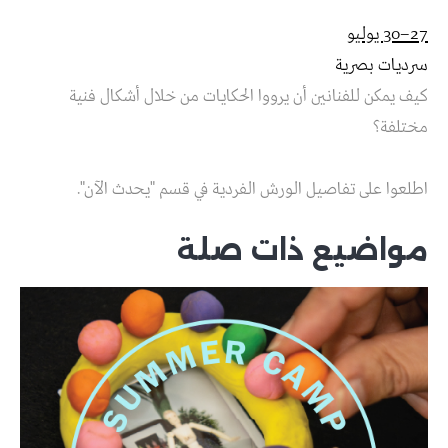
27–30 يوليو
سرديات بصرية
كيف يمكن للفنانين أن يرووا الحكايات من خلال أشكال فنية
مختلفة؟
اطلعوا على تفاصيل الورش الفردية في قسم "يحدث الآن".
مواضيع ذات صلة