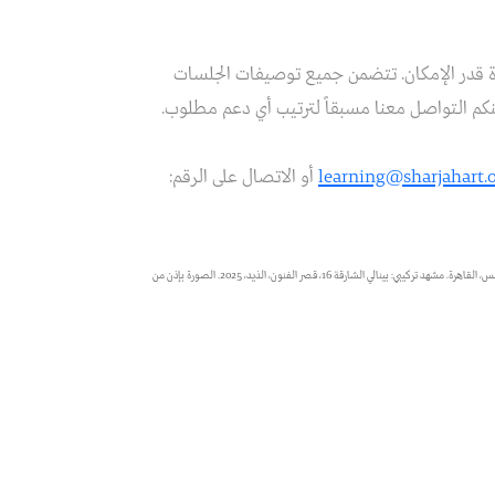
 قدر الإمكان. تتضمن جميع توصيفات الجلسات
كم التواصل معنا مسبقاً لترتيب أي دعم مطلوب.
learning@sharjahart.
أو الاتصال على الرقم:
2030، 2025. بتكليف من مؤسسة الشارقة للفنون. بإذن من الفنان وغاليري جبس، القاهرة. مشهد تركيبي: بينالي الشارقة 16، قصر الفنون، الذيد، 2025. الصورة بإذن من