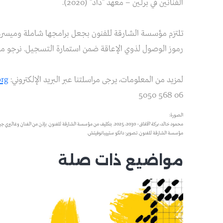
الفنانين في برلين – معهد "داد" (2020).
تلتزم مؤسسة الشارقة للفنون بجعل برامجها شاملة وميسرة
رموز الوصول لذوي الإعاقة ضمن استمارة التسجيل. نرجو من
لمزيد من المعلومات، يرجى مراسلتنا عبر البريد الإلكتروني:
org
06 568 5050
الصورة:
محمود خالد،
بركة الآفاق -
مؤسسة الشارقة للفنون. تصوير: دانكو ستييبانوفيتش.
مواضيع ذات صلة