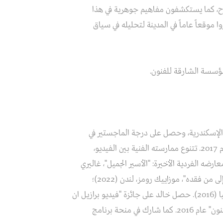
رح، كما يستكشفون مفاهيم جوهرية في هذا
موقعاً عاماً في المدينة لتحليله في سياق
مؤسسة الشارقة للفنون.
ميلة في جامعة الإسكندرية، وحصل على درجة الماجستير في
الفنون الجميلة من الجامعة النرويجية للعلوم والتكنولوجيا عام 2017. تتنوع ممارسته الفنية بين الفيديو،
رضه الفردية الأخيرة: "الأسير الجميل"، غاليري
جبسوم، القاهرة (2023)؛ "خيالات على هاتف مفقود، مهداة إلى من فقده"، موزاييك رومز، لندن (2022)؛
و"تكليف جديد لدولة قديمة"، بيت إدِث-روث، أولدنبورغ، ألمانيا (2016). حصل خالد على جائزة "فيديو برازيل ان
كونتكس" عام 2012، ووصل القائمة القصيرة لجائزة "أبراج للفنون" عام 2016. كما شارك في منحة برنامج