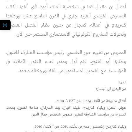
أعمال بن دانيال كما في شخصية الملك أوبو، التي ألفها الكاتب
المسرحي الفرنسي ألفريد جاري في القرن التاسع عشر، ووظفها
كنتريدج في أعماله، كمجاز عن جنون نظام الفصل العنصري
وتحولات المشروع الكولونيالي الاستعماري المستمر حتى الآن.
المعرض من تقييم حور القاسمي، رئيس مؤسسة الشارقة للفنون،
وطارق أبو الفتوح، قيّم أول ومدير قسم الفنون الأدائية في
المؤسسة، مع القيمين المساعدين مي القايدي وخالد محمد.
الصورة:
من اليمين الى اليسار:
أعمال متنوعة من الأنف. 2009، من "الأنف"، 2010.
عرض العمل: ويليام كنتريدج: طيف الخيال، بيت السركال، ساحة الفنون، 2024.
الصورة من مؤسسة الشارقة للفنون. تصوير: شانفاس جمال الدين
ويليام كنتريدج، إكسسوار مسرحي للأنف، 2016. من "الأنف"، 2010.