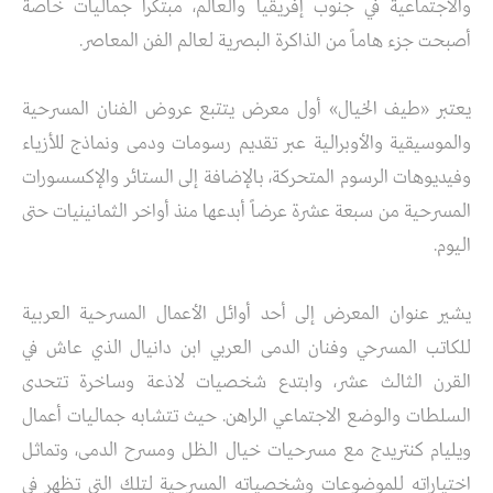
والاجتماعية في جنوب إفريقيا والعالم، مبتكراً جماليات خاصة
أصبحت جزء هاماً من الذاكرة البصرية لعالم الفن المعاصر.
يعتبر «طيف الخيال» أول معرض يتتبع عروض الفنان المسرحية
والموسيقية والأوبرالية عبر تقديم رسومات ودمى ونماذج للأزياء
وفيديوهات الرسوم المتحركة، بالإضافة إلى الستائر والإكسسورات
المسرحية من سبعة عشرة عرضاً أبدعها منذ أواخر الثمانينيات حتى
اليوم.
يشير عنوان المعرض إلى أحد أوائل الأعمال المسرحية العربية
للكاتب المسرحي وفنان الدمى العربي ابن دانيال الذي عاش في
القرن الثالث عشر، وابتدع شخصيات لاذعة وساخرة تتحدى
السلطات والوضع الاجتماعي الراهن. حيث تتشابه جماليات أعمال
ويليام كنتريدج مع مسرحيات خيال الظل ومسرح الدمى، وتماثل
اختياراته للموضوعات وشخصياته المسرحية لتلك التي تظهر في