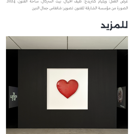
عرض العمل: ويليام كنتريدج: طيف الخيال، بيت السركال، ساحة الفنون، 2024.
الصورة من مؤسسة الشارقة للفنون. تصوير: شانفاس جمال الدين
للمزيد