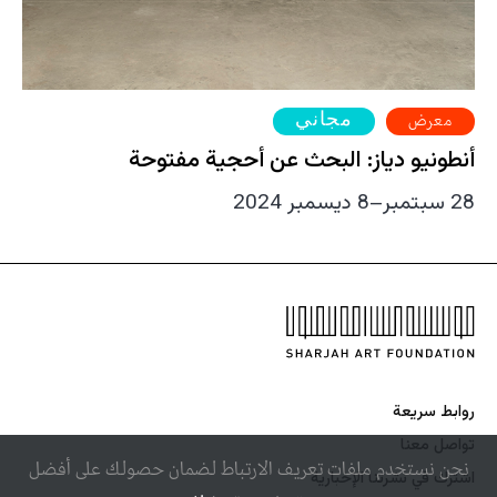
مجاني
معرض
أنطونيو دياز: البحث عن أحجية مفتوحة
28 سبتمبر–8 ديسمبر 2024
روابط سريعة
تواصل معنا
نحن نستخدم ملفات تعريف الارتباط لضمان حصولك على أفضل
اشترك في نشرتنا الإخبارية