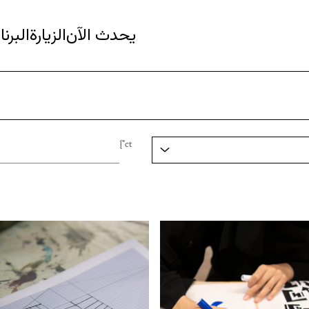
يحدث الآن
الزيارة
البرن
ct"}