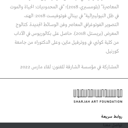
المعاصرة" (بلومسبري، 2018)؛ "في المحدوديات: الحياة والموت
في ظل النيوليبرالية" في بينالي فوتوفيست 2018: الهند،
التصوير الفوتوغرافي المعاصر وفن الوسائط الجديدة. كتالوج
المعرض (بريستل، 2018). حاصل على بكالوريوس في الآداب
من كلية كولبي، في ووترفيل ماين، وعلى الدكتوراه من جامعة
كورنيل.
المشاركة في مؤسسة الشارقة للفنون: لقاء مارس 2022
روابط سريعة
تواصل معنا