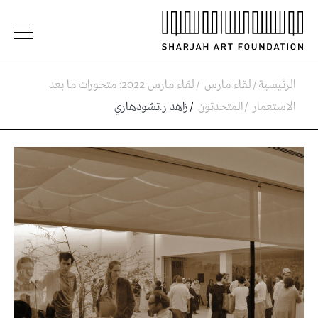
الرئيسية
/
لقاء مارس
/
لقاء مارس 2022: متحورات ما بعد
الاستعمار
/
المتحدثون
/
زاهد ر.تشودهاري