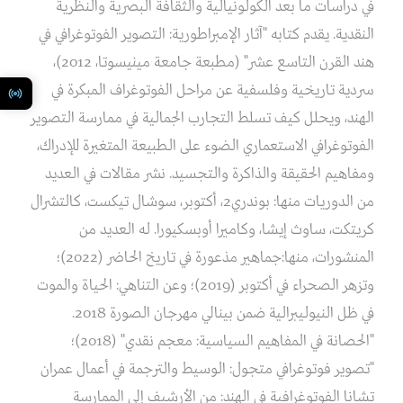
في دراسات ما بعد الكولونيالية والثقافة البصرية والنظرية
النقدية. يقدم كتابه "آثار الإمبراطورية: التصوير الفوتوغرافي في
هند القرن التاسع عشر" (مطبعة جامعة مينيسوتا، 2012)،
سردية تاريخية وفلسفية عن مراحل الفوتوغراف المبكرة في
الهند، ويحلل كيف تسلط التجارب الجمالية في ممارسة التصوير
الفوتوغرافي الاستعماري الضوء على الطبيعة المتغيرة للإدراك،
ومفاهيم الحقيقة والذاكرة والتجسيد. نشر مقالات في العديد
من الدوريات منها: بوندري2، أكتوبر، سوشال تيكست، كالتشرال
كريتكت، ساوث إيشا، وكاميرا أوبسكيورا. له العديد من
المنشورات، منها:جماهير مذعورة في تاريخ الحاضر (2022)؛
وتزهر الصحراء في أكتوبر (2019)؛ وعن التناهي: الحياة والموت
في ظل النيوليبرالية ضمن بينالي مهرجان الصورة 2018.
"الحصانة في المفاهيم السياسية: معجم نقدي" (2018)؛
"تصوير فوتوغرافي متجول: الوسيط والترجمة في أعمال عمران
تشانا الفوتوغرافية في الهند: من الأرشيف إلى الممارسة