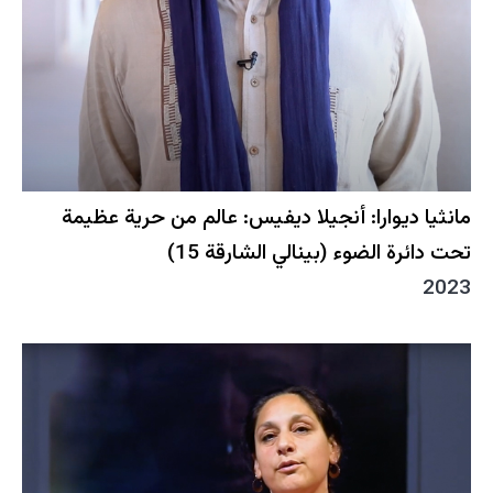
مانثيا ديوارا: أنجيلا ديفيس: عالم من حرية عظيمة
تحت دائرة الضوء (بينالي الشارقة 15)
2023