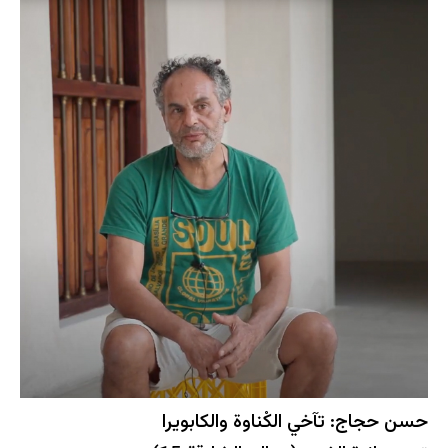
حسن حجاج: تآخي الكْناوة والكابويرا