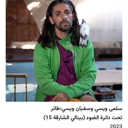
سلمى ويسي وسفيان ويسي:طائر
تحت دائرة الضوء (بينالي الشارقة 15)
2023