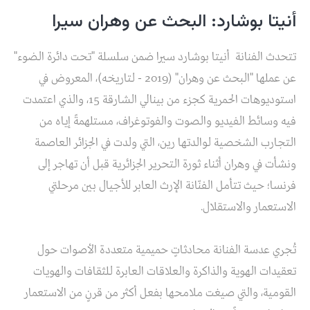
أنيتا بوشارد: البحث عن وهران سيرا
تتحدث الفنانة أنيتا بوشارد سيرا ضمن سلسلة "تحت دائرة الضوء"
عن عملها "البحث عن وهران" (2019 - لتاريخه)، المعروض في
استوديوهات الحمرية كجزء من بينالي الشارقة 15، والذي اعتمدت
فيه وسائط الفيديو والصوت والفوتوغراف، مستلهمةً إياه من
التجارب الشخصية لوالدتها رين، التي ولدت في الجزائر العاصمة
ونشأت في وهران أثناء ثورة التحرير الجزائرية قبل أن تهاجر إلى
فرنسا؛ حيث تتأمل الفنّانة الإرث العابر للأجيال بين مرحلتي
الاستعمار والاستقلال.
تُجري عدسة الفنانة محادثاتٍ حميمية متعددة الأصوات حول
تعقيدات الهوية والذاكرة والعلاقات العابرة للثقافات والهويات
القومية، والتي صيغت ملامحها بفعل أكثر من قرنٍ من الاستعمار