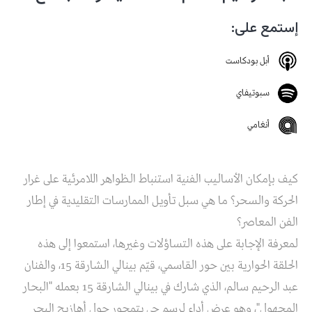
إستمع على:
أبل بودكاست
سبوتيفاي
أنغامي
كيف بإمكان الأساليب الفنية استنباط الظواهر اللامرئية على غرار
الحركة والسحر؟ ما هي سبل تأويل الممارسات التقليدية في إطار
الفن المعاصر؟
لمعرفة الإجابة على هذه التساؤلات وغيرها، استمعوا إلى هذه
الحلقة الحوارية بين حور القاسمي، قيّم بينالي الشارقة 15، والفنان
عبد الرحيم سالم، الذي شارك في بينالي الشارقة 15 بعمله "البحار
المجهول"، وهو عرض أداء لرسم حي يتمحور حول أهازيج البحر