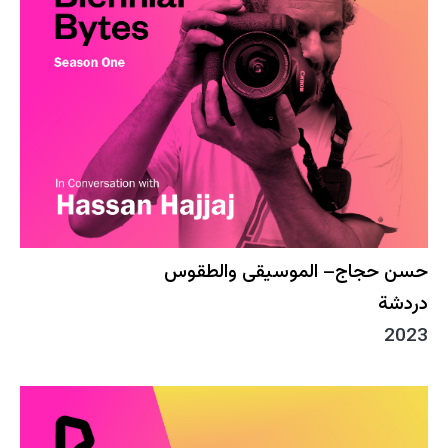
حسن حجاج– الموسيقى والطقوس
دردشة
2023