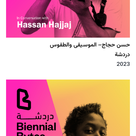
حسن حجاج– الموسيقى والطقوس
دردشة
2023